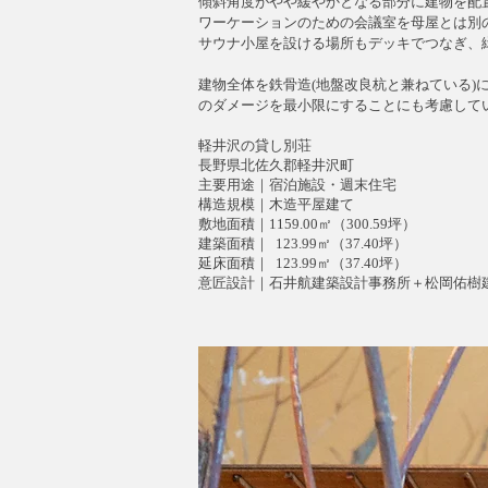
傾斜角度がやや緩やかとなる部分に建物を配
ワーケーションのための会議室を母屋とは別
サウナ小屋を設ける場所もデッキでつなぎ、
建物全体を鉄骨造(地盤改良杭と兼ねている)
のダメージを最小限にすることにも考慮して
軽井沢の貸し別荘
​長野県北佐久郡軽井沢町
主要用途｜宿泊施設・週末住宅
構造規模｜木造平屋建て
敷地面積｜1159.00㎡（300.59坪）
建築面積｜ 123.99㎡（37.40坪）
延床面積｜ 123.99㎡（37.40坪）
意匠設計｜石井航建築設計事務所＋松岡佑樹