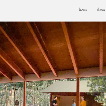
home
about